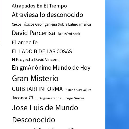
Atrapados En El Tiempo
Atraviesa lo desconocido
Cielos Tóxicos Geoingeniería Sobre Latinoamérica
David Parcerisa
DrossRotzank
El arrecife
EL LADO B DE LAS COSAS
El Proyecto David Vincent
EnigmAnónimo Mundo de Hoy
Gran Misterio
GUIBRARI INFORMA
Human Survival TV
Jaconor 73
JC Gigamisterios
Jorge Guerra
Jose Luis de Mundo
Desconocido