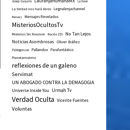
LaGranjaHumanaMX
Josep Guijarro
La llave
Legnalenjachannel
La Verdad nos hará libres
Mensajes Revelados
Melvecs
MisteriosOcultosTv
No Tan Lejos
Misterios Sin Resolver
Nación ZDI
Noticias Asombrosas
Oliver Ibáñez
Pallandox
Parafantástico
Pablogonzae
Planetamisterio
reflexiones de un galeno
Servimat
UN ABOGADO CONTRA LA DEMAGOGIA
Urmah Tv
Universe Inside You
Verdad Oculta
Vicente Fuentes
Voluntas
a