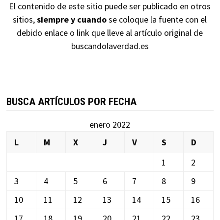
El contenido de este sitio puede ser publicado en otros
sitios,
siempre y cuando
se coloque la fuente con el
debido enlace o link que lleve al artículo original de
buscandolaverdad.es
BUSCA ARTÍCULOS POR FECHA
enero 2022
L
M
X
J
V
S
D
1
2
3
4
5
6
7
8
9
10
11
12
13
14
15
16
17
18
19
20
21
22
23