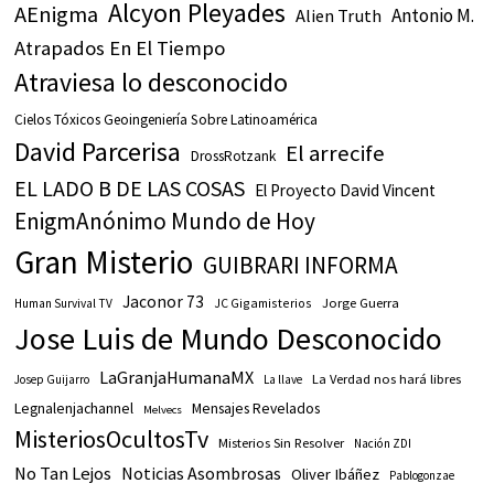
Alcyon Pleyades
AEnigma
Antonio M.
Alien Truth
Atrapados En El Tiempo
Atraviesa lo desconocido
Cielos Tóxicos Geoingeniería Sobre Latinoamérica
David Parcerisa
El arrecife
DrossRotzank
EL LADO B DE LAS COSAS
El Proyecto David Vincent
EnigmAnónimo Mundo de Hoy
Gran Misterio
GUIBRARI INFORMA
Jaconor 73
JC Gigamisterios
Jorge Guerra
Human Survival TV
Jose Luis de Mundo Desconocido
LaGranjaHumanaMX
La Verdad nos hará libres
Josep Guijarro
La llave
Legnalenjachannel
Mensajes Revelados
Melvecs
MisteriosOcultosTv
Misterios Sin Resolver
Nación ZDI
No Tan Lejos
Noticias Asombrosas
Oliver Ibáñez
Pablogonzae