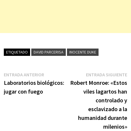
ETIQUETADO
DAVID PARCERISA
INOCENTE DUKE
Navegación
Entrada
E
ENTRADA ANTERIOR
ENTRADA SIGUIENTE
anterior:
s
Laboratorios biológicos:
Robert Monroe: «Estos
de
jugar con fuego
viles lagartos han
entradas
controlado y
esclavizado a la
humanidad durante
milenios»