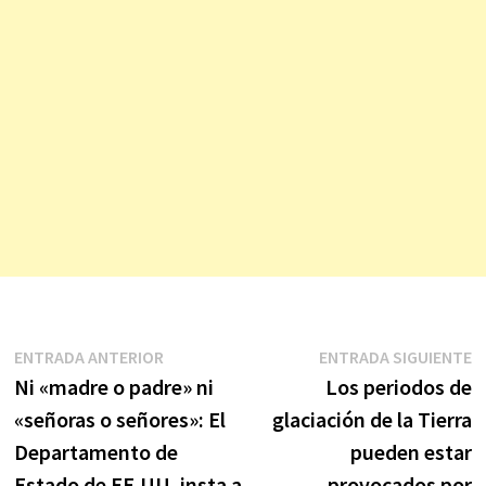
Navegación
Entrada
E
ENTRADA ANTERIOR
ENTRADA SIGUIENTE
anterior:
s
Ni «madre o padre» ni
Los periodos de
de
«señoras o señores»: El
glaciación de la Tierra
entradas
Departamento de
pueden estar
Estado de EE.UU. insta a
provocados por