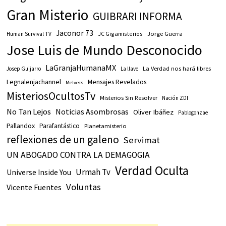
Gran Misterio
GUIBRARI INFORMA
Jaconor 73
JC Gigamisterios
Jorge Guerra
Human Survival TV
Jose Luis de Mundo Desconocido
LaGranjaHumanaMX
La Verdad nos hará libres
Josep Guijarro
La llave
Legnalenjachannel
Mensajes Revelados
Melvecs
MisteriosOcultosTv
Misterios Sin Resolver
Nación ZDI
No Tan Lejos
Noticias Asombrosas
Oliver Ibáñez
Pablogonzae
Pallandox
Parafantástico
Planetamisterio
reflexiones de un galeno
Servimat
UN ABOGADO CONTRA LA DEMAGOGIA
Verdad Oculta
Urmah Tv
Universe Inside You
Voluntas
Vicente Fuentes