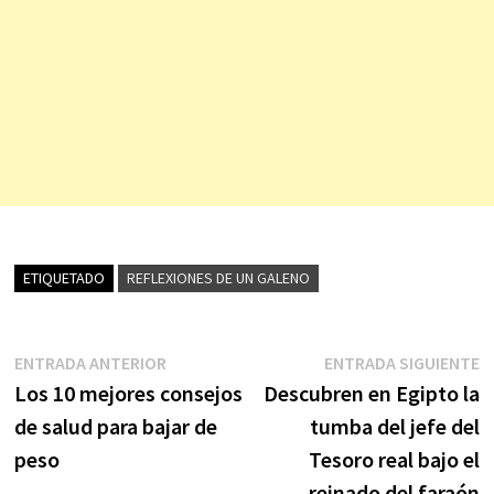
ETIQUETADO
REFLEXIONES DE UN GALENO
Navegación
Entrada
E
ENTRADA ANTERIOR
ENTRADA SIGUIENTE
anterior:
s
Los 10 mejores consejos
Descubren en Egipto la
de
de salud para bajar de
tumba del jefe del
entradas
peso
Tesoro real bajo el
reinado del faraón