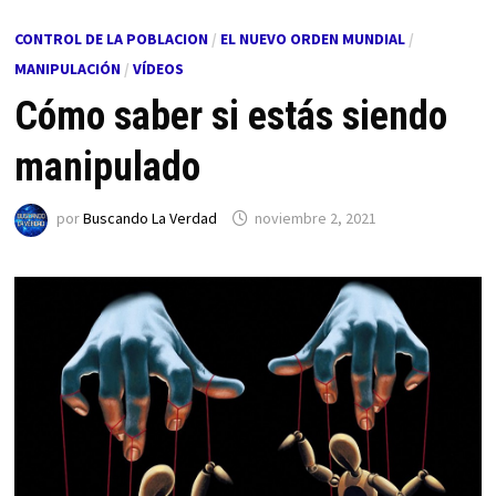
CONTROL DE LA POBLACION
/
EL NUEVO ORDEN MUNDIAL
/
MANIPULACIÓN
/
VÍDEOS
Cómo saber si estás siendo
manipulado
por
Buscando La Verdad
noviembre 2, 2021