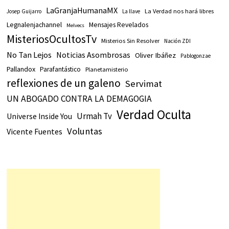
LaGranjaHumanaMX
La Verdad nos hará libres
Josep Guijarro
La llave
Legnalenjachannel
Mensajes Revelados
Melvecs
MisteriosOcultosTv
Misterios Sin Resolver
Nación ZDI
No Tan Lejos
Noticias Asombrosas
Oliver Ibáñez
Pablogonzae
Pallandox
Parafantástico
Planetamisterio
reflexiones de un galeno
Servimat
UN ABOGADO CONTRA LA DEMAGOGIA
Verdad Oculta
Urmah Tv
Universe Inside You
Voluntas
Vicente Fuentes