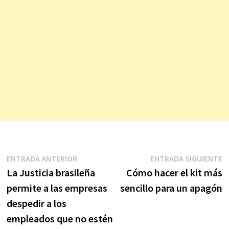
Navegación
Entrada
E
ENTRADA ANTERIOR
ENTRADA SIGUIENTE
anterior:
s
La Justicia brasileña
Cómo hacer el kit más
de
permite a las empresas
sencillo para un apagón
entradas
despedir a los
empleados que no estén