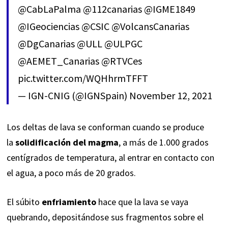
@CabLaPalma
@112canarias
@IGME1849
@IGeociencias
@CSIC
@VolcansCanarias
@DgCanarias
@ULL
@ULPGC
@AEMET_Canarias
@RTVCes
pic.twitter.com/WQHhrmTFFT
— IGN-CNIG (@IGNSpain)
November 12, 2021
Los deltas de lava se conforman cuando se produce
la
solidificación del magma
, a más de 1.000 grados
centígrados de temperatura, al entrar en contacto con
el agua, a poco más de 20 grados.
El súbito
enfriamiento
hace que la lava se vaya
quebrando, depositándose sus fragmentos sobre el