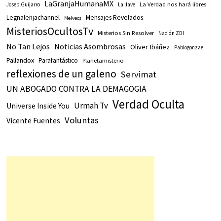
LaGranjaHumanaMX
La Verdad nos hará libres
Josep Guijarro
La llave
Legnalenjachannel
Mensajes Revelados
Melvecs
MisteriosOcultosTv
Misterios Sin Resolver
Nación ZDI
No Tan Lejos
Noticias Asombrosas
Oliver Ibáñez
Pablogonzae
Pallandox
Parafantástico
Planetamisterio
reflexiones de un galeno
Servimat
UN ABOGADO CONTRA LA DEMAGOGIA
Verdad Oculta
Urmah Tv
Universe Inside You
Voluntas
Vicente Fuentes