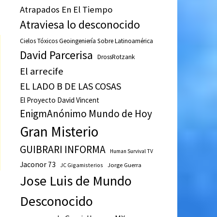
Atrapados En El Tiempo
Atraviesa lo desconocido
Cielos Tóxicos Geoingeniería Sobre Latinoamérica
David Parcerisa
DrossRotzank
El arrecife
EL LADO B DE LAS COSAS
El Proyecto David Vincent
EnigmAnónimo Mundo de Hoy
Gran Misterio
GUIBRARI INFORMA
Human Survival TV
Jaconor 73
JC Gigamisterios
Jorge Guerra
Jose Luis de Mundo
Desconocido