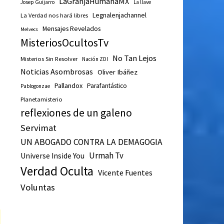
LaGranjaHumanaMX
Josep Guijarro
La llave
Legnalenjachannel
La Verdad nos hará libres
Mensajes Revelados
Melvecs
MisteriosOcultosTv
No Tan Lejos
Misterios Sin Resolver
Nación ZDI
Noticias Asombrosas
Oliver Ibáñez
Pallandox
Parafantástico
Pablogonzae
Planetamisterio
reflexiones de un galeno
Servimat
UN ABOGADO CONTRA LA DEMAGOGIA
Urmah Tv
Universe Inside You
Verdad Oculta
Vicente Fuentes
Voluntas