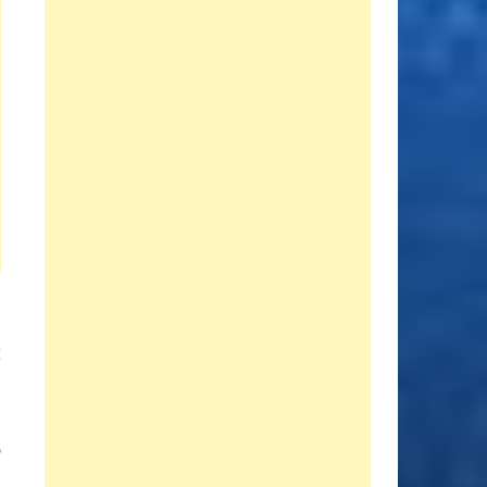
Entrada
E
siguiente:
a
n
o