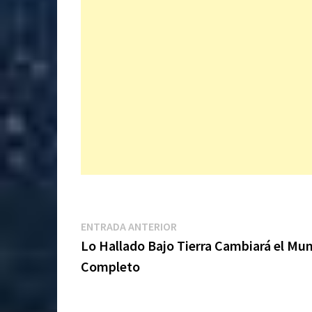
Navegación
Entrada
ENTRADA ANTERIOR
anterior:
Lo Hallado Bajo Tierra Cambiará el Mu
de
Completo
entradas