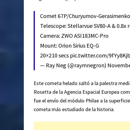
Comet 67P/Churyumov-Gerasimenko f
Telescope: Stellarvue SV80-A & 0.8x 
Camera: ZWO ASI183MC-Pro
Mount: Orion Sirius EQ-G
20×210 secs
pic.twitter.com/9fYy8Kj
— Ray Neg (@raymnegron)
November
Este cometa helado saltó a la palestra mediá
Rosetta de la Agencia Espacial Europea comen
fue el envío del módulo Philae a la superfic
cometa más estudiado de la historia.