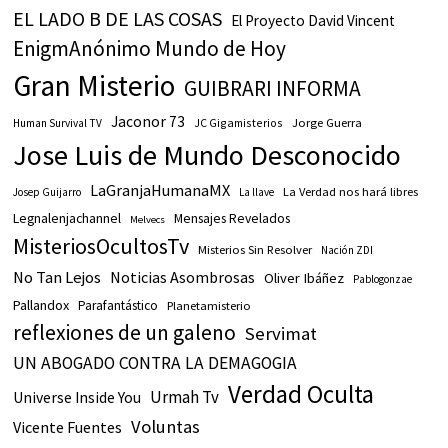
EL LADO B DE LAS COSAS
El Proyecto David Vincent
EnigmAnónimo Mundo de Hoy
Gran Misterio
GUIBRARI INFORMA
Jaconor 73
JC Gigamisterios
Jorge Guerra
Human Survival TV
Jose Luis de Mundo Desconocido
LaGranjaHumanaMX
La Verdad nos hará libres
Josep Guijarro
La llave
Legnalenjachannel
Mensajes Revelados
Melvecs
MisteriosOcultosTv
Misterios Sin Resolver
Nación ZDI
No Tan Lejos
Noticias Asombrosas
Oliver Ibáñez
Pablogonzae
Pallandox
Parafantástico
Planetamisterio
reflexiones de un galeno
Servimat
UN ABOGADO CONTRA LA DEMAGOGIA
Verdad Oculta
Urmah Tv
Universe Inside You
Voluntas
Vicente Fuentes