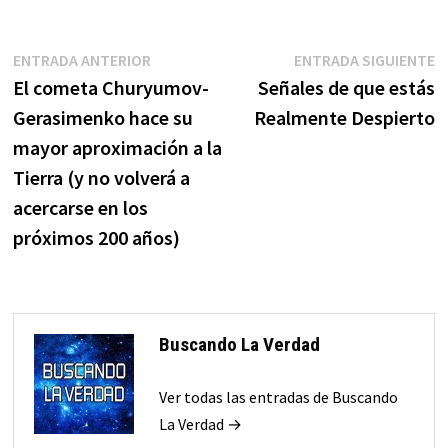
Navegación
Entrada
E
ENTRADA ANTERIOR
ENTRADA SIGUIENTE
anterior:
s
El cometa Churyumov-
Señales de que estás
de
Gerasimenko hace su
Realmente Despierto
entradas
mayor aproximación a la
Tierra (y no volverá a
acercarse en los
próximos 200 años)
Buscando La Verdad
Ver todas las entradas de Buscando
La Verdad →