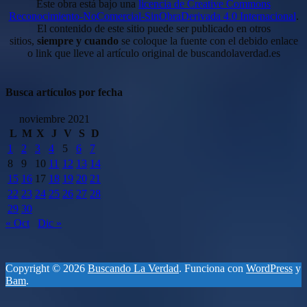
Este obra está bajo una
licencia de Creative Commons
Reconocimiento-NoComercial-SinObraDerivada 4.0 Internacional
.
El contenido de este sitio puede ser publicado en otros
sitios,
siempre y cuando
se coloque la fuente con el debido enlace
o link que lleve al artículo original de buscandolaverdad.es
Busca artículos por fecha
noviembre 2021
L
M
X
J
V
S
D
1
2
3
4
5
6
7
8
9
10
11
12
13
14
15
16
17
18
19
20
21
22
23
24
25
26
27
28
29
30
« Oct
Dic »
Copyright © 2026
Buscando La Verdad
. Funciona con
WordPress
y
Bam
.