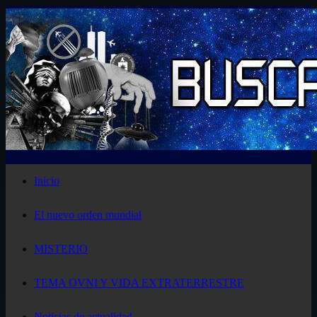
Saltar
al
contenido
Inicio
El nuevo orden mundial
MISTERIO
TEMA OVNI Y VIDA EXTRATERRESTRE
Noticias de actualidad