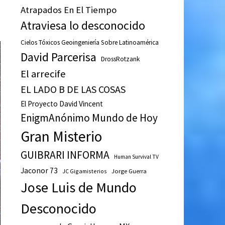
Atrapados En El Tiempo
Atraviesa lo desconocido
Cielos Tóxicos Geoingeniería Sobre Latinoamérica
David Parcerisa
DrossRotzank
El arrecife
EL LADO B DE LAS COSAS
El Proyecto David Vincent
EnigmAnónimo Mundo de Hoy
Gran Misterio
GUIBRARI INFORMA
Human Survival TV
Jaconor 73
JC Gigamisterios
Jorge Guerra
Jose Luis de Mundo
Desconocido