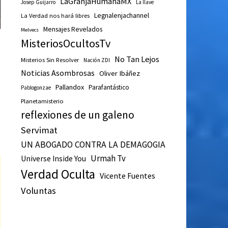
LaGranjaHumanaMX
Josep Guijarro
La llave
Legnalenjachannel
La Verdad nos hará libres
Mensajes Revelados
Melvecs
MisteriosOcultosTv
No Tan Lejos
Misterios Sin Resolver
Nación ZDI
Noticias Asombrosas
Oliver Ibáñez
Pallandox
Parafantástico
Pablogonzae
Planetamisterio
reflexiones de un galeno
Servimat
UN ABOGADO CONTRA LA DEMAGOGIA
Urmah Tv
Universe Inside You
Verdad Oculta
Vicente Fuentes
Voluntas