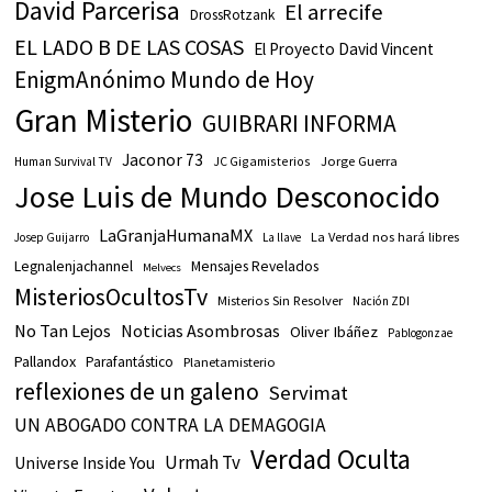
David Parcerisa
El arrecife
DrossRotzank
EL LADO B DE LAS COSAS
El Proyecto David Vincent
EnigmAnónimo Mundo de Hoy
Gran Misterio
GUIBRARI INFORMA
Jaconor 73
JC Gigamisterios
Jorge Guerra
Human Survival TV
Jose Luis de Mundo Desconocido
LaGranjaHumanaMX
La Verdad nos hará libres
Josep Guijarro
La llave
Legnalenjachannel
Mensajes Revelados
Melvecs
MisteriosOcultosTv
Misterios Sin Resolver
Nación ZDI
No Tan Lejos
Noticias Asombrosas
Oliver Ibáñez
Pablogonzae
Pallandox
Parafantástico
Planetamisterio
reflexiones de un galeno
Servimat
UN ABOGADO CONTRA LA DEMAGOGIA
Verdad Oculta
Urmah Tv
Universe Inside You