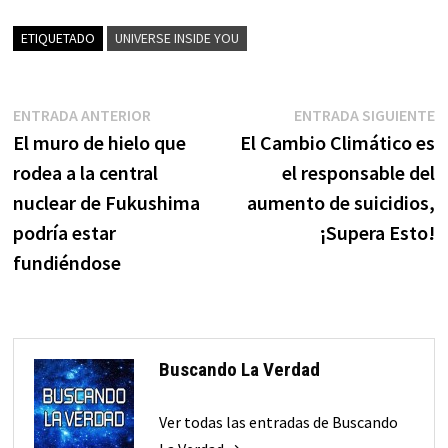
ETIQUETADO
UNIVERSE INSIDE YOU
Navegación
Entrada
E
ENTRADA ANTERIOR
ENTRADA SIGUIENTE
anterior:
s
El muro de hielo que
El Cambio Climático es
de
rodea a la central
el responsable del
entradas
nuclear de Fukushima
aumento de suicidios,
podría estar
¡Supera Esto!
fundiéndose
Buscando La Verdad
Ver todas las entradas de Buscando