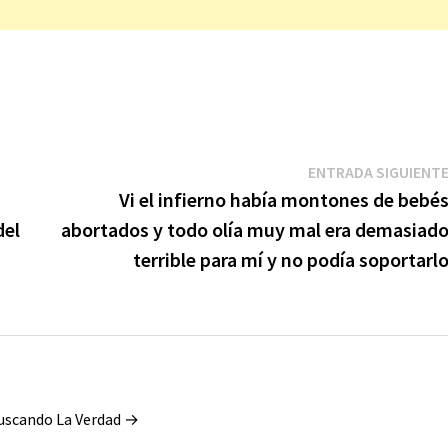
ENTRADA SIGUIENT
Vi el infierno había montones de bebé
del
abortados y todo olía muy mal era demasiad
terrible para mí y no podía soportarl
Buscando La Verdad →