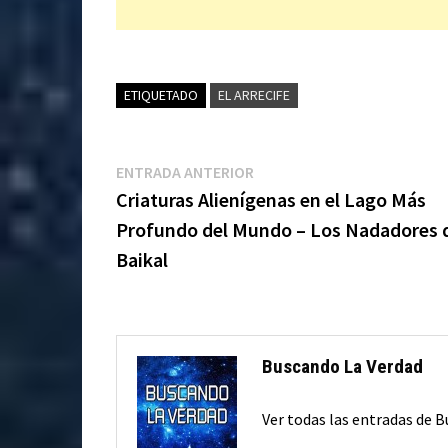
ETIQUETADO
EL ARRECIFE
Navegación
Entrada
ENTRADA ANTERIOR
anterior:
Criaturas Alienígenas en el Lago Más
de
Profundo del Mundo – Los Nadadores 
entradas
Baikal
Buscando La Verdad
Ver todas las entradas de 