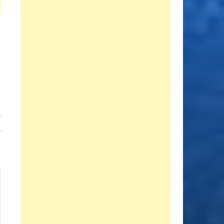
Entrada
E
siguiente:
s
o
o