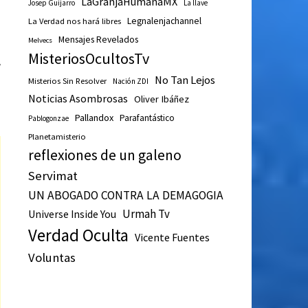
LaGranjaHumanaMX
Josep Guijarro
La llave
Legnalenjachannel
La Verdad nos hará libres
Mensajes Revelados
Melvecs
MisteriosOcultosTv
a
No Tan Lejos
Misterios Sin Resolver
Nación ZDI
Noticias Asombrosas
Oliver Ibáñez
Pallandox
Parafantástico
Pablogonzae
Planetamisterio
reflexiones de un galeno
Servimat
UN ABOGADO CONTRA LA DEMAGOGIA
Urmah Tv
Universe Inside You
Verdad Oculta
Vicente Fuentes
Voluntas