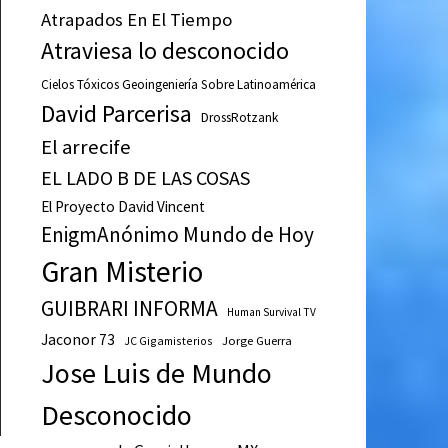
Atrapados En El Tiempo
Atraviesa lo desconocido
Cielos Tóxicos Geoingeniería Sobre Latinoamérica
David Parcerisa
DrossRotzank
El arrecife
EL LADO B DE LAS COSAS
El Proyecto David Vincent
EnigmAnónimo Mundo de Hoy
Gran Misterio
GUIBRARI INFORMA
Human Survival TV
Jaconor 73
JC Gigamisterios
Jorge Guerra
Jose Luis de Mundo
Desconocido