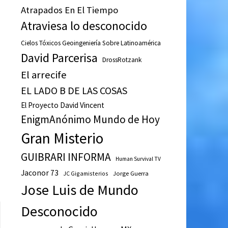
Atrapados En El Tiempo
Atraviesa lo desconocido
Cielos Tóxicos Geoingeniería Sobre Latinoamérica
David Parcerisa
DrossRotzank
El arrecife
EL LADO B DE LAS COSAS
El Proyecto David Vincent
EnigmAnónimo Mundo de Hoy
Gran Misterio
GUIBRARI INFORMA
Human Survival TV
Jaconor 73
JC Gigamisterios
Jorge Guerra
Jose Luis de Mundo
Desconocido