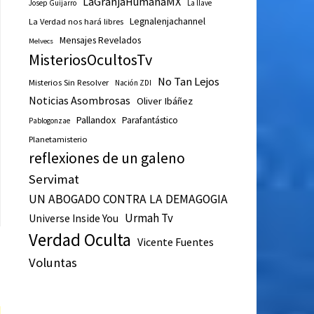
LaGranjaHumanaMX
Josep Guijarro
La llave
Legnalenjachannel
La Verdad nos hará libres
Mensajes Revelados
Melvecs
MisteriosOcultosTv
No Tan Lejos
Misterios Sin Resolver
Nación ZDI
Noticias Asombrosas
Oliver Ibáñez
Pallandox
Parafantástico
Pablogonzae
Planetamisterio
reflexiones de un galeno
Servimat
UN ABOGADO CONTRA LA DEMAGOGIA
Urmah Tv
Universe Inside You
Verdad Oculta
Vicente Fuentes
Voluntas